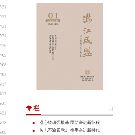
7/31
7/31
7/31
7/31
7/16
7/09
7/08
7/02
6/17
6/17
5/25
专 栏
5/21
凝心铸魂强根基 团结奋进新征程
5/18
矢志不渝跟党走 携手奋进新时代
5/08