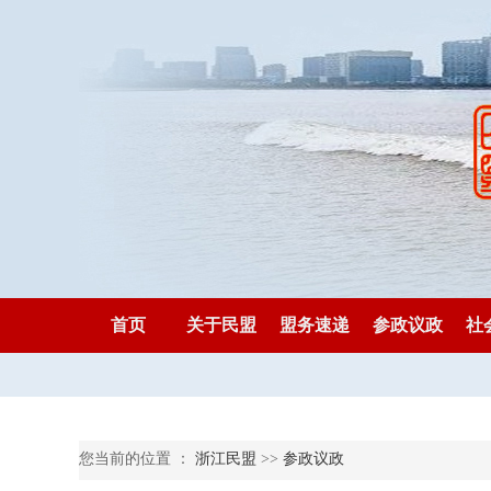
首页
关于民盟
盟务速递
参政议政
社
您当前的位置 ：
浙江民盟
>>
参政议政