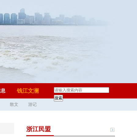
钱江文澜
信息
散文
游记
浙江民盟